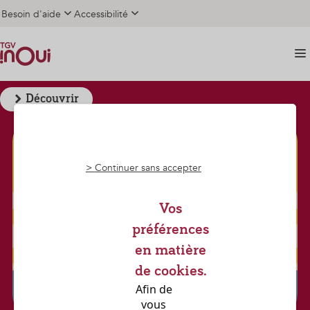
Plongez dans l'été
Aller au contenu principal
Aller au pied de page
Aller aux cookies
Besoin d'aide
Accessibilité
avec TGV INOUI
Découvrir
>
Continuer sans accepter
Vos
préférences
en matière
de cookies.
Afin de 
vous 