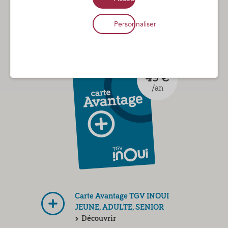
de chacun.
Personnaliser
Plus simple, plus accessible et plus lisible !
49 €
/an
Carte Avantage TGV INOUI
JEUNE, ADULTE, SENIOR
Découvrir