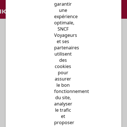
garantir 
une 
expérience 
La grande vitesse à la française...
optimale, 
SNCF 
Voyageurs 
et ses 
partenaires 
utilisent 
des 
cookies 
pour 
Des liaisons de centre ville à centre
assurer 
ville pour les trajets directs en
le bon 
France et en Europe.
fonctionnement 
du site, 
analyser 
le trafic 
Découvrir
et 
proposer 