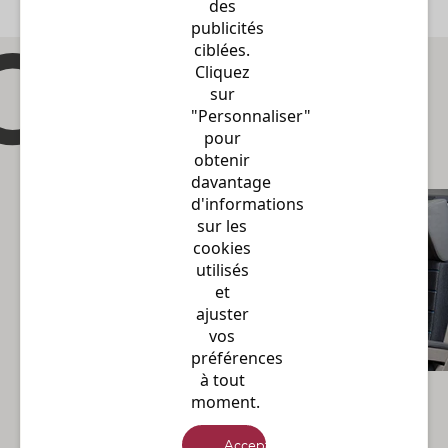
des 
publicités 
Où chacun voyage selon
ciblées. 
son envie...
Cliquez 
sur 
"Personnaliser" 
pour 
obtenir 
davantage 
d'informations 
sur les 
cookies 
utilisés 
et 
ajuster 
vos 
préférences 
à tout 
moment.
Des cartes de réduction et
abonnements adaptés aux besoins
Accepter et fermer