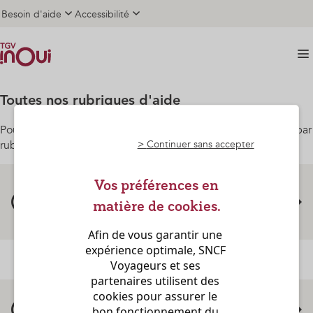
Questions Fréquentes
Aller au contenu principal
Aller au pied de page
Aller aux cookies
Accueil
Besoin d'aide
Accessibilité
Questions Fréquentes
Toutes nos rubriques d'aide
Pour simplifier votre recherche, vos questions sont classées par
>
Continuer sans accepter
rubrique.
Vos préférences en
Mon compte client et mes données
matière de cookies.
personnelles
Afin de vous garantir une 
expérience optimale, SNCF 
Voyageurs et ses 
partenaires utilisent des 
cookies pour assurer le 
bon fonctionnement du 
Cartes et abonnements