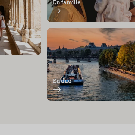
En famille
En duo