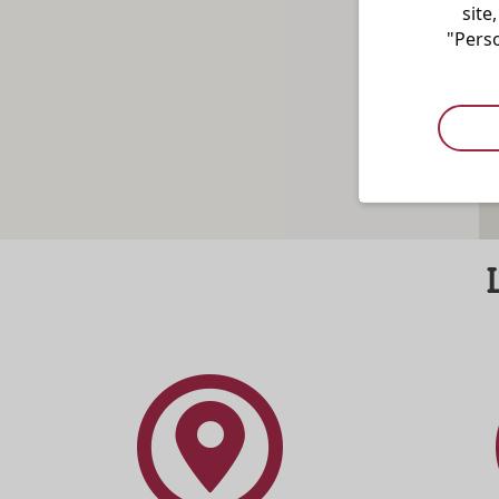
site
"Perso