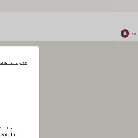
ans accepter
t ses 
ent du 