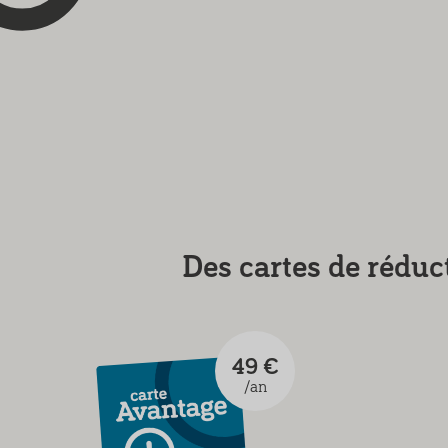
Des cartes de rédu
49 €
/an