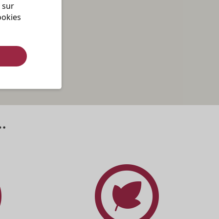
 sur 
okies 
.