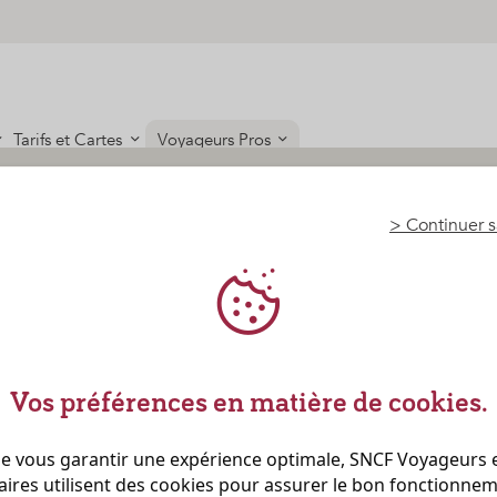
Tarifs et Cartes
Voyageurs Pros
 INOUI
uite
r
lub
 INOUI
>
Continuer s
 INOUI
bord
 INOUI
V INOUI
Vos préférences en matière de cookies.
ie
de vous garantir une expérience optimale, SNCF Voyageurs e
aires utilisent des cookies pour assurer le bon fonctionnem